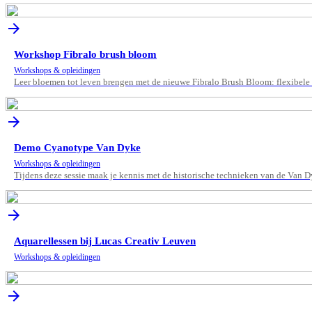
arrow_forward
Workshop Fibralo brush bloom
Workshops & opleidingen
Leer bloemen tot leven brengen met de nieuwe Fibralo Brush Bloom: flexibele p
arrow_forward
Demo Cyanotype Van Dyke
Workshops & opleidingen
Tijdens deze sessie maak je kennis met de historische technieken van de Van Dy
arrow_forward
Aquarellessen bij Lucas Creativ Leuven
Workshops & opleidingen
arrow_forward