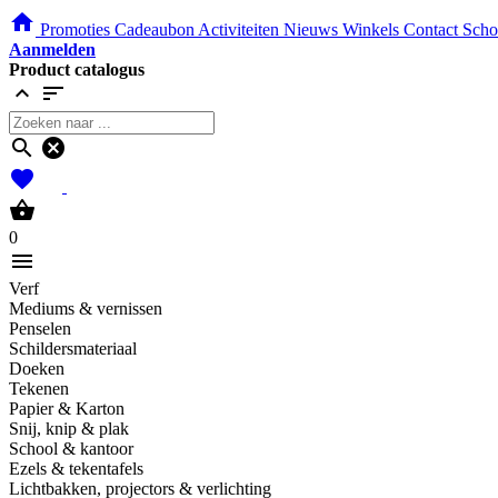
home
Promoties
Cadeaubon
Activiteiten
Nieuws
Winkels
Contact
Scho
Aanmelden
Product catalogus
expand_less
sort
search
cancel
favorites
shopping_basket
0
menu
Verf
Mediums & vernissen
Penselen
Schildersmateriaal
Doeken
Tekenen
Papier & Karton
Snij, knip & plak
School & kantoor
Ezels & tekentafels
Lichtbakken, projectors & verlichting