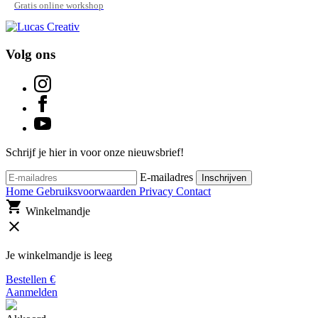
Gratis online workshop
Volg ons
Schrijf je hier in voor onze nieuwsbrief!
E-mailadres
Inschrijven
Home
Gebruiksvoorwaarden
Privacy
Contact
shopping_cart
Winkelmandje
close
Je winkelmandje is leeg
Bestellen
€
Aanmelden