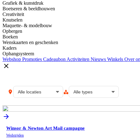
Grafiek & kunstdruk
Boetseren & beeldhouwen
Creativiteit
Knutselen
Maquette- & modelbouw
Opbergen
Boeken
Wenskaarten en geschenken
Kaders
Ophangsysteem
Webshop
Promoties
Cadeaubon
Activiteiten
Nieuws
Winkels
Over o
close
location_on
category
arrow_forward
Winsor & Newton Art Mail campagne
Wedstrijden