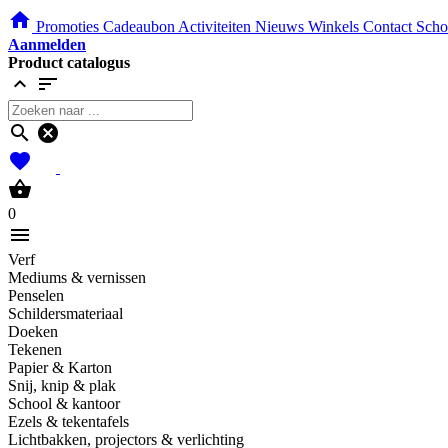
home
Promoties
Cadeaubon
Activiteiten
Nieuws
Winkels
Contact
Scho
Aanmelden
Product catalogus
expand_less
sort
search
cancel
favorites
shopping_basket
0
menu
Verf
Mediums & vernissen
Penselen
Schildersmateriaal
Doeken
Tekenen
Papier & Karton
Snij, knip & plak
School & kantoor
Ezels & tekentafels
Lichtbakken, projectors & verlichting