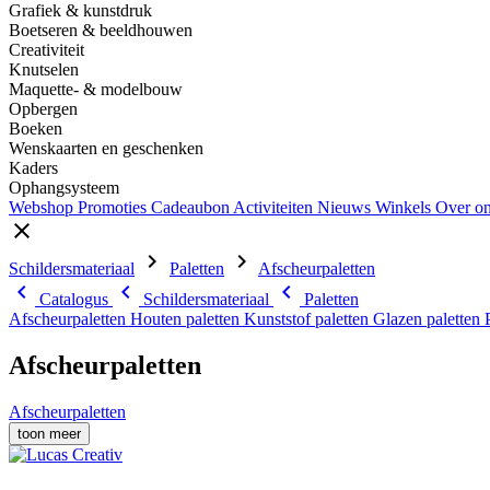
Grafiek & kunstdruk
Boetseren & beeldhouwen
Creativiteit
Knutselen
Maquette- & modelbouw
Opbergen
Boeken
Wenskaarten en geschenken
Kaders
Ophangsysteem
Webshop
Promoties
Cadeaubon
Activiteiten
Nieuws
Winkels
Over o
close
chevron_right
chevron_right
Schildersmateriaal
Paletten
Afscheurpaletten
chevron_left
chevron_left
chevron_left
Catalogus
Schildersmateriaal
Paletten
Afscheurpaletten
Houten paletten
Kunststof paletten
Glazen paletten
Afscheurpaletten
Afscheurpaletten
toon meer