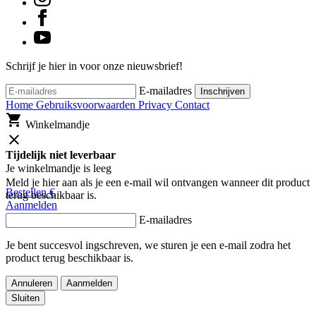
Schrijf je hier in voor onze nieuwsbrief!
E-mailadres
Inschrijven
Home
Gebruiksvoorwaarden
Privacy
Contact
shopping_cart
Winkelmandje
close
Tijdelijk niet leverbaar
Je winkelmandje is leeg
Meld je hier aan als je een e-mail wil ontvangen wanneer dit product
Bestellen
€
terug beschikbaar is.
Aanmelden
E-mailadres
Je bent succesvol ingschreven, we sturen je een e-mail zodra het
product terug beschikbaar is.
Annuleren
Aanmelden
Sluiten