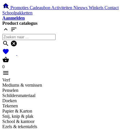
home
search
Promoties
Cadeaubon
Activiteiten
Nieuws
Winkels
Contact
Schoolpakketten
Aanmelden
Product catalogus
expand_less
sort
search
cancel
favorites
shopping_basket
0
menu
Verf
Mediums & vernissen
Penselen
Schildersmateriaal
Doeken
Tekenen
Papier & Karton
Snij, knip & plak
School & kantoor
Ezels & tekentafels