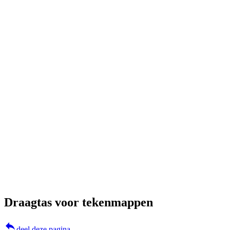
Draagtas voor tekenmappen
reply
deel deze pagina