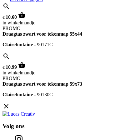
search
shopping_basket
10.60
€
in winkelmandje
PROMO
Draagtas zwart voor tekenmap 55x44
Clairefontaine
-
90171C
search
shopping_basket
10.99
€
in winkelmandje
PROMO
Draagtas zwart voor tekenmap 59x73
Clairefontaine
-
90130C
close
Volg ons