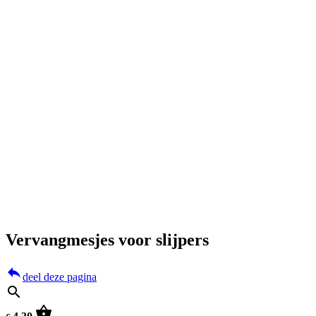
Vervangmesjes voor slijpers
reply
deel deze pagina
search
shopping_basket