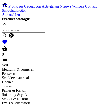
home
search
Promoties
Cadeaubon
Activiteiten
Nieuws
Winkels
Contact
Schoolpakketten
Aanmelden
Product catalogus
expand_less
sort
search
cancel
favorites
shopping_basket
0
menu
Verf
Mediums & vernissen
Penselen
Schildersmateriaal
Doeken
Tekenen
Papier & Karton
Snij, knip & plak
School & kantoor
Ezels & tekentafels