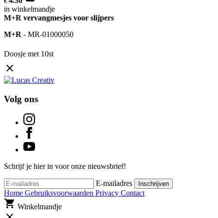
4.30
€
in winkelmandje
M+R vervangmesjes voor slijpers
M+R
-
MR-01000050
Doosje met 10st
close
Volg ons
Schrijf je hier in voor onze nieuwsbrief!
E-mailadres
Inschrijven
Home
Gebruiksvoorwaarden
Privacy
Contact
shopping_cart
Winkelmandje
close