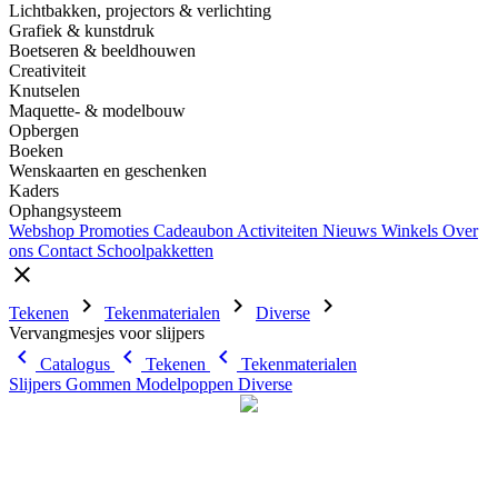
Lichtbakken, projectors & verlichting
Grafiek & kunstdruk
Boetseren & beeldhouwen
Creativiteit
Knutselen
Maquette- & modelbouw
Opbergen
Boeken
Wenskaarten en geschenken
Kaders
Ophangsysteem
Webshop
Promoties
Cadeaubon
Activiteiten
Nieuws
Winkels
Over
ons
Contact
Schoolpakketten
close
chevron_right
chevron_right
chevron_right
Tekenen
Tekenmaterialen
Diverse
Vervangmesjes voor slijpers
chevron_left
chevron_left
chevron_left
Catalogus
Tekenen
Tekenmaterialen
Slijpers
Gommen
Modelpoppen
Diverse