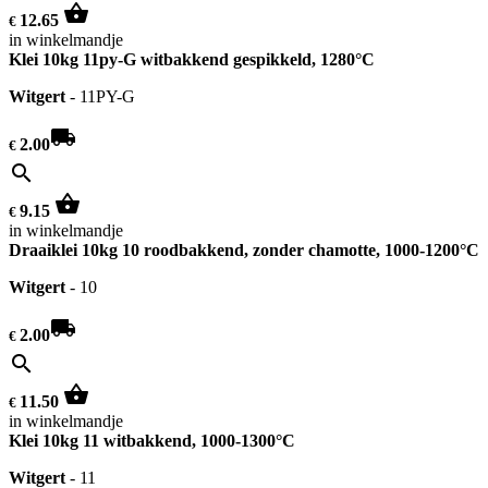
shopping_basket
12.65
€
in winkelmandje
Klei 10kg 11py-G witbakkend gespikkeld, 1280°C
Witgert
-
11PY-G
local_shipping
2.00
€
search
shopping_basket
9.15
€
in winkelmandje
Draaiklei 10kg 10 roodbakkend, zonder chamotte, 1000-1200°C
Witgert
-
10
local_shipping
2.00
€
search
shopping_basket
11.50
€
in winkelmandje
Klei 10kg 11 witbakkend, 1000-1300°C
Witgert
-
11