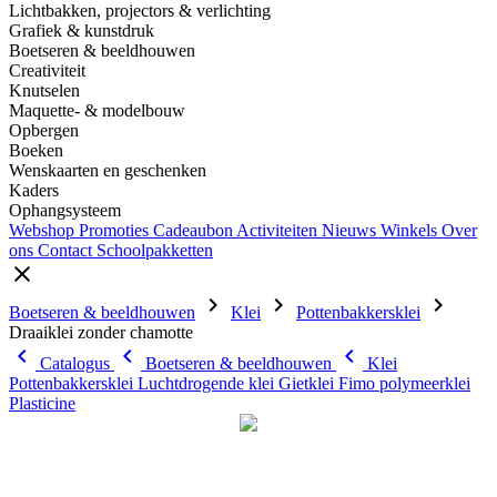
Lichtbakken, projectors & verlichting
Grafiek & kunstdruk
Boetseren & beeldhouwen
Creativiteit
Knutselen
Maquette- & modelbouw
Opbergen
Boeken
Wenskaarten en geschenken
Kaders
Ophangsysteem
Webshop
Promoties
Cadeaubon
Activiteiten
Nieuws
Winkels
Over
ons
Contact
Schoolpakketten
close
chevron_right
chevron_right
chevron_right
Boetseren & beeldhouwen
Klei
Pottenbakkersklei
Draaiklei zonder chamotte
chevron_left
chevron_left
chevron_left
Catalogus
Boetseren & beeldhouwen
Klei
Pottenbakkersklei
Luchtdrogende klei
Gietklei
Fimo polymeerklei
Plasticine