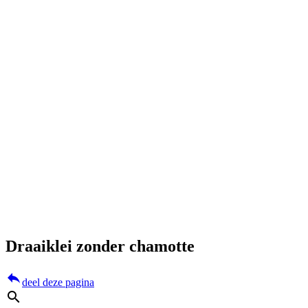
Draaiklei zonder chamotte
reply
deel deze pagina
search