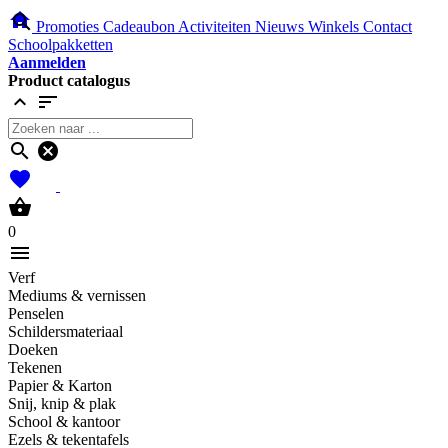
home
search
Promoties
Cadeaubon
Activiteiten
Nieuws
Winkels
Contact
Schoolpakketten
Aanmelden
Product catalogus
expand_less
sort
search
cancel
favorites
shopping_basket
0
menu
Verf
Mediums & vernissen
Penselen
Schildersmateriaal
Doeken
Tekenen
Papier & Karton
Snij, knip & plak
School & kantoor
Ezels & tekentafels