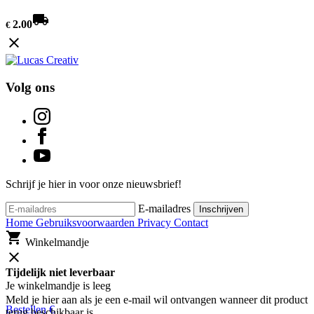
local_shipping
2.00
€
close
Volg ons
Schrijf je hier in voor onze nieuwsbrief!
E-mailadres
Inschrijven
Home
Gebruiksvoorwaarden
Privacy
Contact
shopping_cart
Winkelmandje
close
Tijdelijk niet leverbaar
Je winkelmandje is leeg
Meld je hier aan als je een e-mail wil ontvangen wanneer dit product
Bestellen
€
terug beschikbaar is.