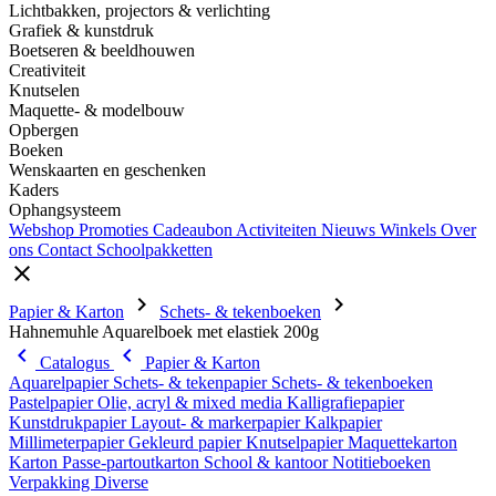
Lichtbakken, projectors & verlichting
Grafiek & kunstdruk
Boetseren & beeldhouwen
Creativiteit
Knutselen
Maquette- & modelbouw
Opbergen
Boeken
Wenskaarten en geschenken
Kaders
Ophangsysteem
Webshop
Promoties
Cadeaubon
Activiteiten
Nieuws
Winkels
Over
ons
Contact
Schoolpakketten
close
chevron_right
chevron_right
Papier & Karton
Schets- & tekenboeken
Hahnemuhle Aquarelboek met elastiek 200g
chevron_left
chevron_left
Catalogus
Papier & Karton
Aquarelpapier
Schets- & tekenpapier
Schets- & tekenboeken
Pastelpapier
Olie, acryl & mixed media
Kalligrafiepapier
Kunstdrukpapier
Layout- & markerpapier
Kalkpapier
Millimeterpapier
Gekleurd papier
Knutselpapier
Maquettekarton
Karton
Passe-partoutkarton
School & kantoor
Notitieboeken
Verpakking
Diverse