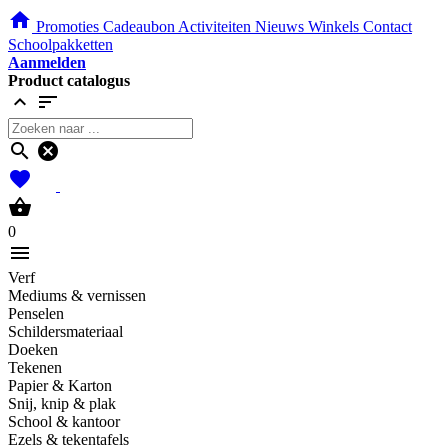
home
Promoties
Cadeaubon
Activiteiten
Nieuws
Winkels
Contact
Schoolpakketten
Aanmelden
Product catalogus
expand_less
sort
search
cancel
favorites
shopping_basket
0
menu
Verf
Mediums & vernissen
Penselen
Schildersmateriaal
Doeken
Tekenen
Papier & Karton
Snij, knip & plak
School & kantoor
Ezels & tekentafels