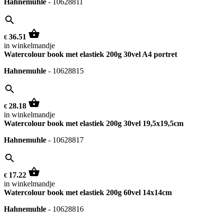
Hahnemuhle
-
10628811
search
shopping_basket
36.51
€
in winkelmandje
Watercolour book met elastiek 200g 30vel A4 portret
Hahnemuhle
-
10628815
search
shopping_basket
28.18
€
in winkelmandje
Watercolour book met elastiek 200g 30vel 19,5x19,5cm
Hahnemuhle
-
10628817
search
shopping_basket
17.22
€
in winkelmandje
Watercolour book met elastiek 200g 60vel 14x14cm
Hahnemuhle
-
10628816