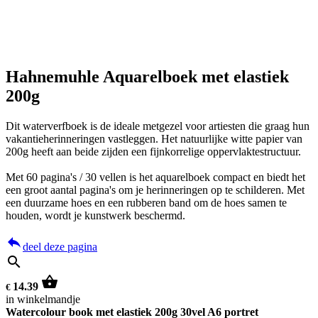
Hahnemuhle Aquarelboek met elastiek
200g
Dit waterverfboek is de ideale metgezel voor artiesten die graag hun
vakantieherinneringen vastleggen. Het natuurlijke witte papier van
200g heeft aan beide zijden een fijnkorrelige oppervlaktestructuur.
Met 60 pagina's / 30 vellen is het aquarelboek compact en biedt het
een groot aantal pagina's om je herinneringen op te schilderen. Met
een duurzame hoes en een rubberen band om de hoes samen te
houden, wordt je kunstwerk beschermd.
reply
deel deze pagina
search
shopping_basket
14.39
€
in winkelmandje
Watercolour book met elastiek 200g 30vel A6 portret