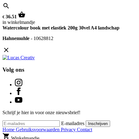
search
shopping_basket
36.51
€
in winkelmandje
Watercolour book met elastiek 200g 30vel A4 landschap
Hahnemuhle
-
10628812
close
Volg ons
Schrijf je hier in voor onze nieuwsbrief!
E-mailadres
Inschrijven
Home
Gebruiksvoorwaarden
Privacy
Contact
shopping_cart
Winkelmandje