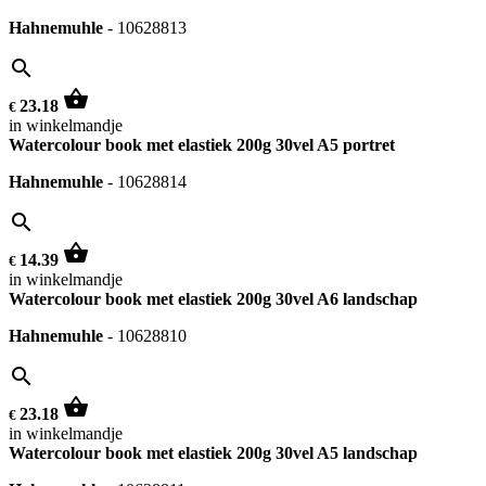
Hahnemuhle
-
10628813
search
shopping_basket
23.18
€
in winkelmandje
Watercolour book met elastiek 200g 30vel A5 portret
Hahnemuhle
-
10628814
search
shopping_basket
14.39
€
in winkelmandje
Watercolour book met elastiek 200g 30vel A6 landschap
Hahnemuhle
-
10628810
search
shopping_basket
23.18
€
in winkelmandje
Watercolour book met elastiek 200g 30vel A5 landschap