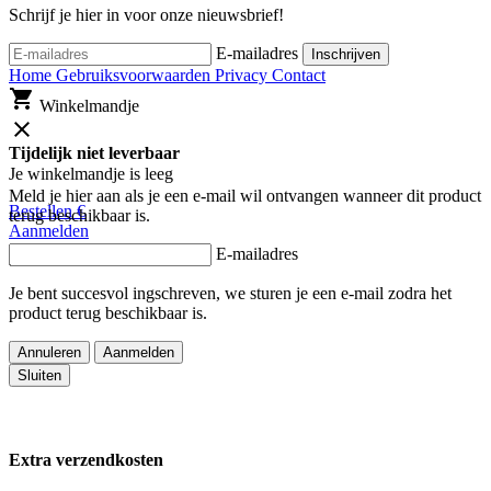
Schrijf je hier in voor onze nieuwsbrief!
E-mailadres
Inschrijven
Home
Gebruiksvoorwaarden
Privacy
Contact
shopping_cart
Winkelmandje
close
Tijdelijk niet leverbaar
Je winkelmandje is leeg
Meld je hier aan als je een e-mail wil ontvangen wanneer dit product
Bestellen
€
terug beschikbaar is.
Aanmelden
E-mailadres
Je bent succesvol ingschreven, we sturen je een e-mail zodra het
product terug beschikbaar is.
Annuleren
Aanmelden
Sluiten
Extra verzendkosten