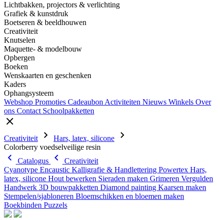
Lichtbakken, projectors & verlichting
Grafiek & kunstdruk
Boetseren & beeldhouwen
Creativiteit
Knutselen
Maquette- & modelbouw
Opbergen
Boeken
Wenskaarten en geschenken
Kaders
Ophangsysteem
Webshop
Promoties
Cadeaubon
Activiteiten
Nieuws
Winkels
Over
ons
Contact
Schoolpakketten
close
chevron_right
chevron_right
Creativiteit
Hars, latex, silicone
Colorberry voedselveilige resin
chevron_left
chevron_left
Catalogus
Creativiteit
Cyanotype
Encaustic
Kalligrafie & Handlettering
Powertex
Hars,
latex, silicone
Hout bewerken
Sieraden maken
Grimeren
Vergulden
Handwerk
3D bouwpakketten
Diamond painting
Kaarsen maken
Stempelen/sjabloneren
Bloemschikken en bloemen maken
Boekbinden
Puzzels