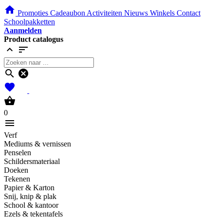
home
Promoties
Cadeaubon
Activiteiten
Nieuws
Winkels
Contact
Schoolpakketten
Aanmelden
Product catalogus
expand_less
sort
search
cancel
favorites
shopping_basket
0
menu
Verf
Mediums & vernissen
Penselen
Schildersmateriaal
Doeken
Tekenen
Papier & Karton
Snij, knip & plak
School & kantoor
Ezels & tekentafels