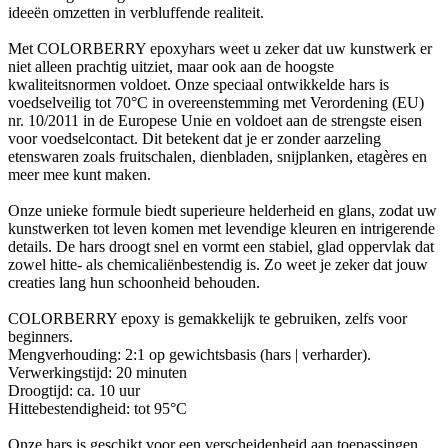
ideeën omzetten in verbluffende realiteit.
Met COLORBERRY epoxyhars weet u zeker dat uw kunstwerk er
niet alleen prachtig uitziet, maar ook aan de hoogste
kwaliteitsnormen voldoet. Onze speciaal ontwikkelde hars is
voedselveilig tot 70°C in overeenstemming met Verordening (EU)
nr. 10/2011 in de Europese Unie en voldoet aan de strengste eisen
voor voedselcontact. Dit betekent dat je er zonder aarzeling
etenswaren zoals fruitschalen, dienbladen, snijplanken, etagères en
meer mee kunt maken.
Onze unieke formule biedt superieure helderheid en glans, zodat uw
kunstwerken tot leven komen met levendige kleuren en intrigerende
details. De hars droogt snel en vormt een stabiel, glad oppervlak dat
zowel hitte- als chemicaliënbestendig is. Zo weet je zeker dat jouw
creaties lang hun schoonheid behouden.
COLORBERRY epoxy is gemakkelijk te gebruiken, zelfs voor
beginners.
Mengverhouding: 2:1 op gewichtsbasis (hars | verharder).
Verwerkingstijd: 20 minuten
Droogtijd: ca. 10 uur
Hittebestendigheid: tot 95°C
Onze hars is geschikt voor een verscheidenheid aan toepassingen,